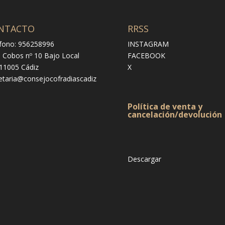
NTACTO
RRSS
fono: 956258996
INSTAGRAM
e Cobos nº 10 Bajo Local
FACEBOOK
 11005 Cádiz
X
etaria@consejocofradiascadiz
Política de venta y
cancelación/devolución
Descargar