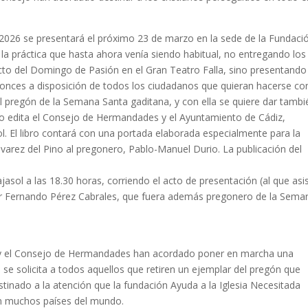
 2026 se presentará el próximo 23 de marzo en la sede de la Fundaci
a práctica que hasta ahora venía siendo habitual, no entregando los
cto del Domingo de Pasión en el Gran Teatro Falla, sino presentando
tonces a disposición de todos los ciudadanos que quieran hacerse co
 al pregón de la Semana Santa gaditana, y con ella se quiere dar tambi
año edita el Consejo de Hermandades y el Ayuntamiento de Cádiz,
. El libro contará con una portada elaborada especialmente para la
lvarez del Pino al pregonero, Pablo-Manuel Durio. La publicación del
asol a las 18.30 horas, corriendo el acto de presentación (al que asis
Sur Fernando Pérez Cabrales, que fuera además pregonero de la Sema
ero y el Consejo de Hermandades han acordado poner en marcha una
, se solicita a todos aquellos que retiren un ejemplar del pregón que
inado a la atención que la fundación Ayuda a la Iglesia Necesitada
 en muchos países del mundo.