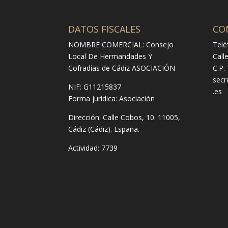
DATOS FISCALES
CO
NOMBRE COMERCIAL: Consejo
Telé
Local De Hermandades Y
Call
Cofradías de Cádiz ASOCIACIÓN
C.P.
secr
NIF: G11215837
.es
Forma jurídica:
Asociación
Dirección:
Calle Cobos, 10. 11005,
Cádiz (Cádiz). España.
Actividad: 7739