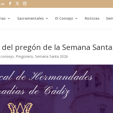
z.es
rias
Sacramentales
El Consejo
Noticias
Sem
o del pregón de la Semana Santa
|
consejo
,
Pregonero
,
Semana Santa 2026