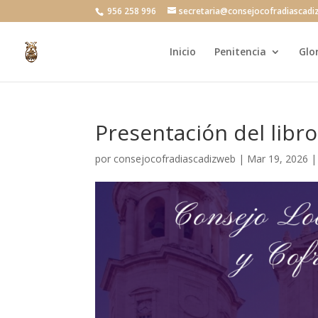
956 258 996
secretaria@consejocofradiascadi
Inicio
Penitencia
Glo
Presentación del libr
por
consejocofradiascadizweb
|
Mar 19, 2026