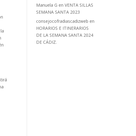
Manuela G
en
VENTA SILLAS
SEMANA SANTA 2023
ón
consejocofradiascadizweb
en
HORARIOS E ITINERARIOS
 la
DE LA SEMANA SANTA 2024
n
DE CÁDIZ.
én
tirá
na