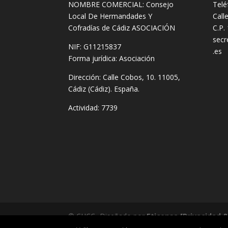
NOMBRE COMERCIAL: Consejo
Telé
Local De Hermandades Y
Call
Cofradías de Cádiz ASOCIACIÓN
C.P.
secr
NIF: G11215837
.es
Forma jurídica:
Asociación
Dirección:
Calle Cobos, 10. 11005,
Cádiz (Cádiz). España.
Actividad: 7739
© CHCC -Diseñado por
Eticonsa
[Privacidad 