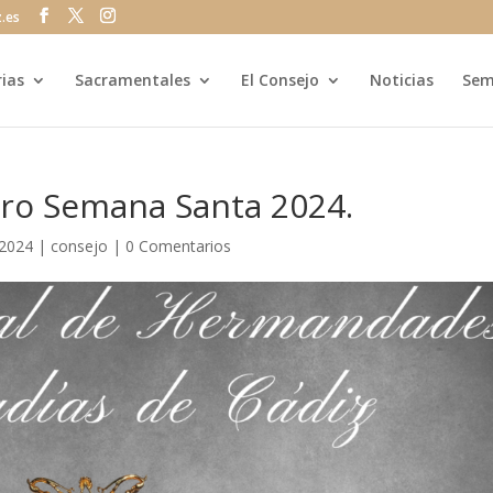
z.es
rias
Sacramentales
El Consejo
Noticias
Sem
ro Semana Santa 2024.
 2024
|
consejo
|
0 Comentarios