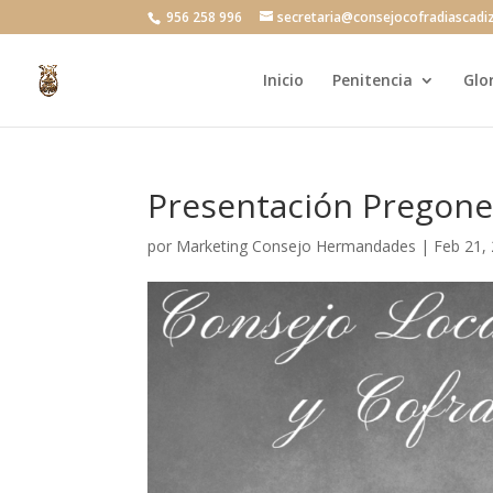
956 258 996
secretaria@consejocofradiascadi
Inicio
Penitencia
Glo
Presentación Pregone
por
Marketing Consejo Hermandades
|
Feb 21,