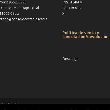
fono: 956258996
INSTAGRAM
e Cobos nº 10 Bajo Local
FACEBOOK
 11005 Cádiz
X
etaria@consejocofradiascadiz
Política de venta y
cancelación/devolución
Descargar
& Cookies]