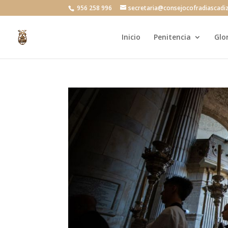
956 258 996
secretaria@consejocofradiascadi
Inicio
Penitencia
Glo