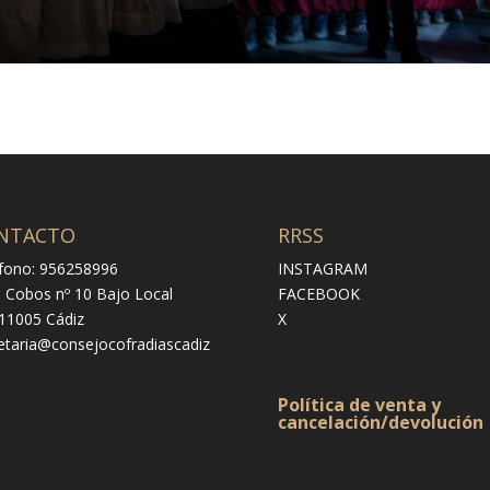
NTACTO
RRSS
fono: 956258996
INSTAGRAM
e Cobos nº 10 Bajo Local
FACEBOOK
 11005 Cádiz
X
etaria@consejocofradiascadiz
Política de venta y
cancelación/devolución