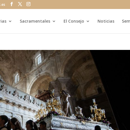
z.es
rias
Sacramentales
El Consejo
Noticias
Sem