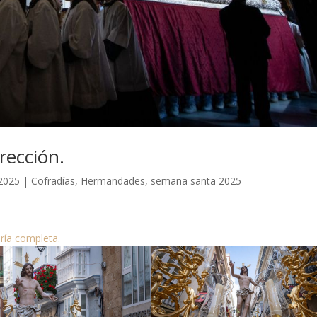
rección.
 2025
|
Cofradías
,
Hermandades
,
semana santa 2025
ería completa.