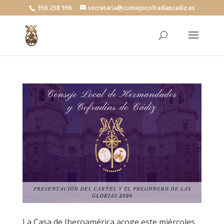
956 258 996
secretaria@consejocofradiascadiz.es
La Casa de Iberoamérica acoge este miércoles