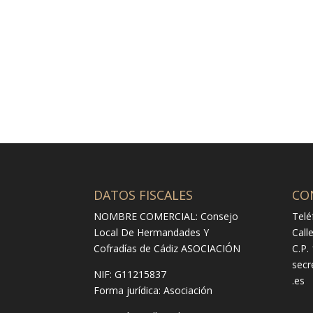
DATOS FISCALES
CO
NOMBRE COMERCIAL: Consejo
Telé
Local De Hermandades Y
Call
Cofradías de Cádiz ASOCIACIÓN
C.P.
secr
NIF: G11215837
.es
Forma jurídica:
Asociación