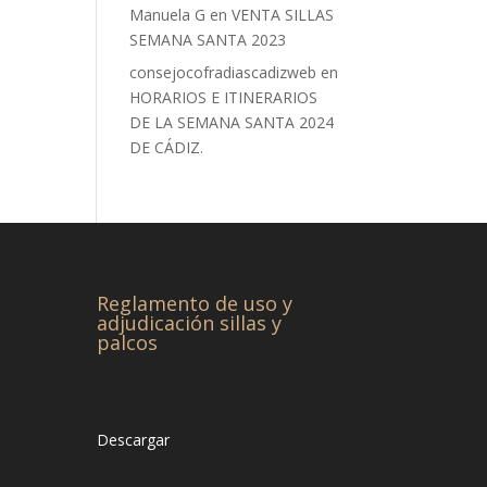
Manuela G
en
VENTA SILLAS
SEMANA SANTA 2023
consejocofradiascadizweb
en
HORARIOS E ITINERARIOS
DE LA SEMANA SANTA 2024
DE CÁDIZ.
Reglamento de uso y
adjudicación sillas y
palcos
Descargar