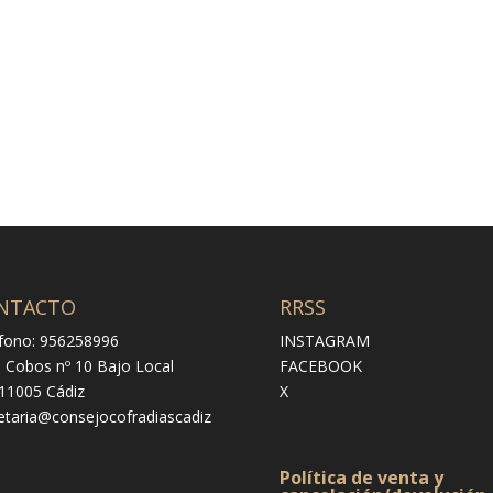
NTACTO
RRSS
fono: 956258996
INSTAGRAM
e Cobos nº 10 Bajo Local
FACEBOOK
 11005 Cádiz
X
etaria@consejocofradiascadiz
Política de venta y