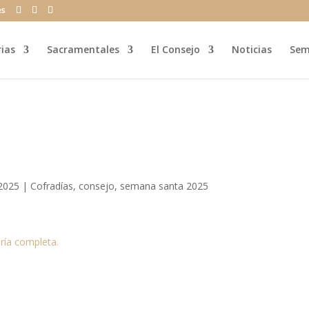
es
rias
Sacramentales
El Consejo
Noticias
Sem
 2025
|
Cofradías
,
consejo
,
semana santa 2025
ería completa.