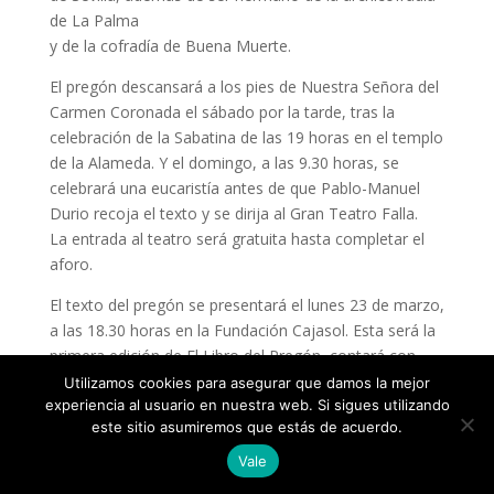
de La Palma
y de la cofradía de Buena Muerte.
El pregón descansará a los pies de Nuestra Señora del
Carmen Coronada el sábado por la tarde, tras la
celebración de la Sabatina de las 19 horas en el templo
de la Alameda. Y el domingo, a las 9.30 horas, se
celebrará una eucaristía antes de que Pablo-Manuel
Durio recoja el texto y se dirija al Gran Teatro Falla.
La entrada al teatro será gratuita hasta completar el
aforo.
El texto del pregón se presentará el lunes 23 de marzo,
a las 18.30 horas en la Fundación Cajasol. Esta será la
primera edición de El Libro del Pregón, contará con
una portada elaborada especialmente para la ocasión,
Utilizamos cookies para asegurar que damos la mejor
regalo del pintor gaditano Antonio Álvarez del Pino al
experiencia al usuario en nuestra web. Si sigues utilizando
este sitio asumiremos que estás de acuerdo.
pregonero, Pablo-Manuel Durio.
Vale
Pese al carácter gratuito del libro, el pregonero y el