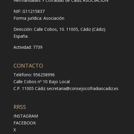
Hermandades Y Cofradías de Cádiz ASOCIACIÓN
NIF: G11215837
Forma jurídica:
Asociación
Dirección:
Calle Cobos, 10. 11005, Cádiz (Cádiz).
España.
Actividad: 7739
CONTACTO
Teléfono: 956258996
Calle Cobos nº 10 Bajo Local
C.P. 11005 Cádiz
secretaria@consejocofradiascadiz.es
RRSS
INSTAGRAM
FACEBOOK
X