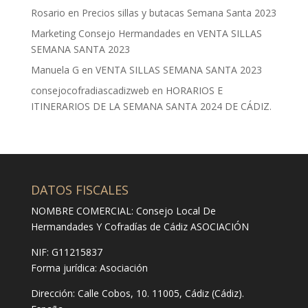
Rosario
en
Precios sillas y butacas Semana Santa 2023
Marketing Consejo Hermandades
en
VENTA SILLAS
SEMANA SANTA 2023
Manuela G
en
VENTA SILLAS SEMANA SANTA 2023
consejocofradiascadizweb
en
HORARIOS E
ITINERARIOS DE LA SEMANA SANTA 2024 DE CÁDIZ.
DATOS FISCALES
NOMBRE COMERCIAL: Consejo Local De
Hermandades Y Cofradías de Cádiz ASOCIACIÓN
NIF: G11215837
Forma jurídica:
Asociación
Dirección:
Calle Cobos, 10. 11005, Cádiz (Cádiz).