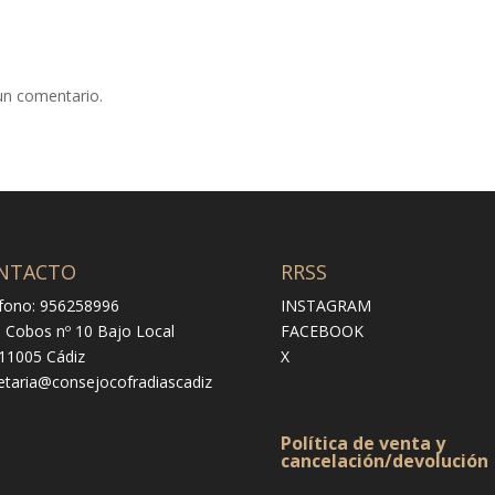
un comentario.
NTACTO
RRSS
fono: 956258996
INSTAGRAM
e Cobos nº 10 Bajo Local
FACEBOOK
 11005 Cádiz
X
etaria@consejocofradiascadiz
Política de venta y
cancelación/devolución