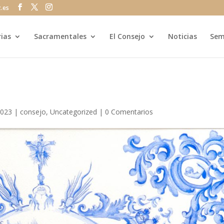
z.es
rias
Sacramentales
El Consejo
Noticias
Sem
2023
|
consejo
,
Uncategorized
|
0 Comentarios