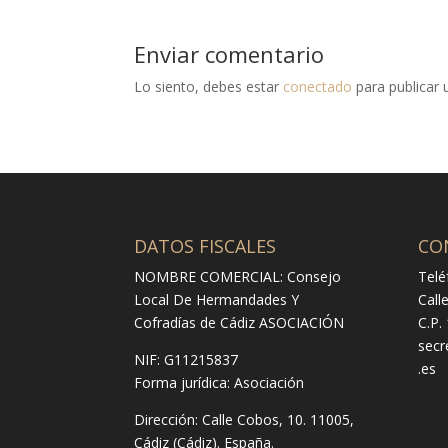
Enviar comentario
Lo siento, debes estar
conectado
para publicar 
DATOS FISCALES
CO
NOMBRE COMERCIAL: Consejo
Telé
Local De Hermandades Y
Call
Cofradías de Cádiz ASOCIACIÓN
C.P.
secr
NIF: G11215837
.es
Forma jurídica:
Asociación
Dirección:
Calle Cobos, 10. 11005,
Cádiz (Cádiz). España.