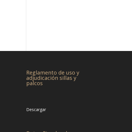
Reglamento de uso y
adjudicación sillas y
palcos
Descargar