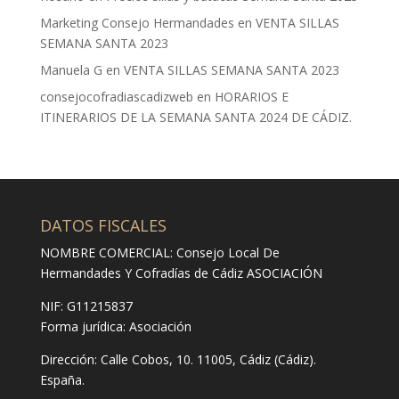
Marketing Consejo Hermandades
en
VENTA SILLAS
SEMANA SANTA 2023
Manuela G
en
VENTA SILLAS SEMANA SANTA 2023
consejocofradiascadizweb
en
HORARIOS E
ITINERARIOS DE LA SEMANA SANTA 2024 DE CÁDIZ.
DATOS FISCALES
NOMBRE COMERCIAL: Consejo Local De
Hermandades Y Cofradías de Cádiz ASOCIACIÓN
NIF: G11215837
Forma jurídica:
Asociación
Dirección:
Calle Cobos, 10. 11005, Cádiz (Cádiz).
España.