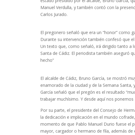
estado presidido por el alcalde, Bruno García,
Manuel Verdulla, y también contó con la presen
Carlos Jurado.
El pregonero señaló que era un “honor” como gadi
Durante su intervención también confesó que el 
Un texto que, como señaló, irá dirigido tanto a
Santa de Cádiz. El periodista también aseguró 
hecho”
El alcalde de Cádiz, Bruno García, se mostró m
enamorado de la ciudad y de la Semana Santa, y
García señaló que el pregón es el resultado “mu
trabajar muchísimo. Y desde aquí nos ponemos a 
Por su parte, el presidente del Consejo de Her
la dedicación e implicación en el mundo cofrade
momento de que Pablo Manuel Durio fuese el p
mayor, cargador o hermano de fila, además de e