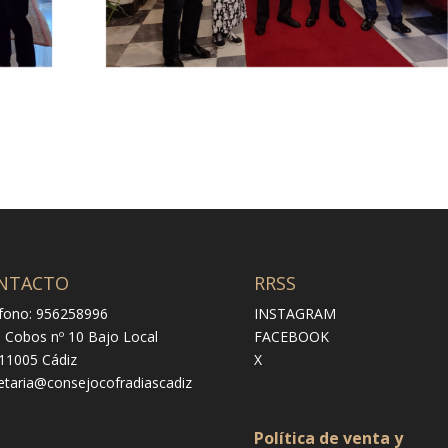
NTACTO
RRSS
fono: 956258996
INSTAGRAM
e Cobos nº 10 Bajo Local
FACEBOOK
 11005 Cádiz
X
etaria@consejocofradiascadiz
Política de venta y