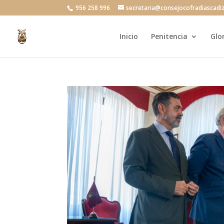
956 258 996
secretaria@consejocofradiascadi
Inicio
Penitencia
Glo