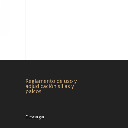
Reglamento de uso y
adjudicación sillas y
palcos
Descargar