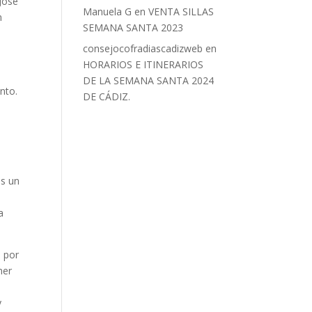
José
Manuela G
en
VENTA SILLAS
n
SEMANA SANTA 2023
consejocofradiascadizweb
en
HORARIOS E ITINERARIOS
DE LA SEMANA SANTA 2024
nto.
DE CÁDIZ.
es un
.
a
o por
mer
y