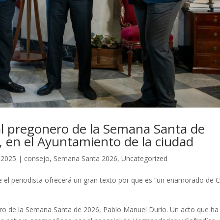
 al pregonero de la Semana Santa de
 en el Ayuntamiento de la ciudad
 2025
|
consejo
,
Semana Santa 2026
,
Uncategorized
el periodista ofrecerá un gran texto por que es “un enamorado de C
ero de la Semana Santa de 2026, Pablo Manuel Durio. Un acto que ha