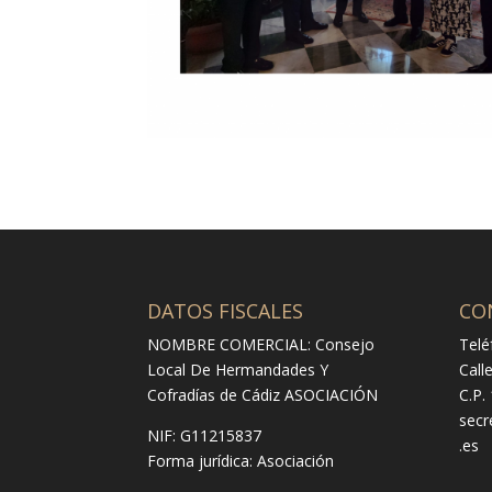
DATOS FISCALES
CO
NOMBRE COMERCIAL: Consejo
Telé
Local De Hermandades Y
Call
Cofradías de Cádiz ASOCIACIÓN
C.P.
secr
NIF: G11215837
.es
Forma jurídica:
Asociación