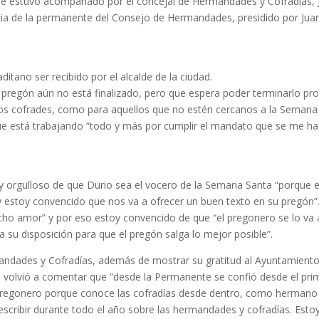
 que estuvo acompañado por el concejal de Hermandades y Cofradías, 
cia de la permanente del Consejo de Hermandades, presidido por Jua
tano ser recibido por el alcalde de la ciudad.
pregón aún no está finalizado, pero que espera poder terminarlo pro
 los cofrades, como para aquellos que no estén cercanos a la Semana
que está trabajando “todo y más por cumplir el mandato que se me ha
uy orgulloso de que Durio sea el vocero de la Semana Santa “porque 
 estoy convencido que nos va a ofrecer un buen texto en su pregón”
cho amor” y por eso estoy convencido de que “el pregonero se lo va 
su disposición para que el pregón salga lo mejor posible”.
mandades y Cofradías, además de mostrar su gratitud al Ayuntamient
, volvió a comentar que “desde la Permanente se confió desde el pri
regonero porque conoce las cofradías desde dentro, como hermano
scribir durante todo el año sobre las hermandades y cofradías. Esto