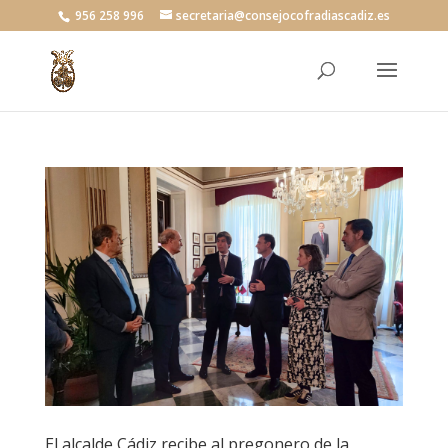
956 258 996
secretaria@consejocofradiascadiz.es
El alcalde Cádiz recibe al pregonero de la