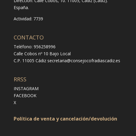
Dirección:
Calle Cobos, 10. 11005, Cádiz (Cádiz).
España.
Actividad: 7739
CONTACTO
Teléfono: 956258996
Calle Cobos nº 10 Bajo Local
C.P. 11005 Cádiz
secretaria@consejocofradiascadiz.es
RRSS
INSTAGRAM
FACEBOOK
X
Política de venta y cancelación/devolución