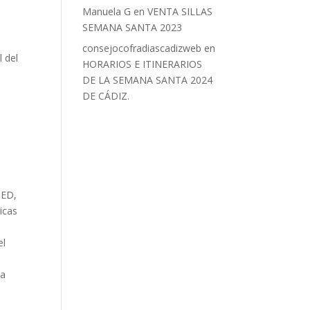
Manuela G
en
VENTA SILLAS
SEMANA SANTA 2023
consejocofradiascadizweb
en
l del
HORARIOS E ITINERARIOS
DE LA SEMANA SANTA 2024
DE CÁDIZ.
NED,
ticas
el
ia