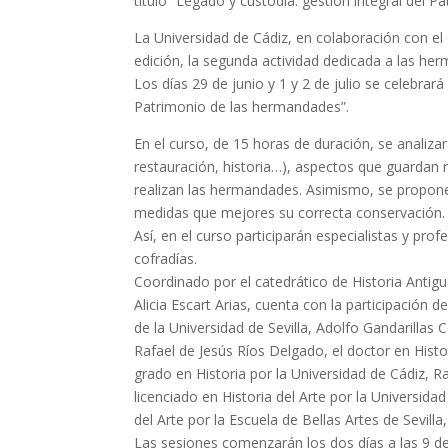
título “Legado y custodia: gestión integral del 
La Universidad de Cádiz, en colaboración con e
edición, la segunda actividad dedicada a las her
Los días 29 de junio y 1 y 2 de julio se celebrará
Patrimonio de las hermandades”.
En el curso, de 15 horas de duración, se analizar
restauración, historia…), aspectos que guardan r
realizan las hermandades. Asimismo, se propone
medidas que mejores su correcta conservación.
Así, en el curso participarán especialistas y pr
cofradías.
Coordinado por el catedrático de Historia Antigu
Alicia Escart Arias, cuenta con la participación 
de la Universidad de Sevilla, Adolfo Gandarillas C
Rafael de Jesús Ríos Delgado, el doctor en Hist
grado en Historia por la Universidad de Cádiz, 
licenciado en Historia del Arte por la Universida
del Arte por la Escuela de Bellas Artes de Sevil
Las sesiones comenzarán los dos días a las 9 de