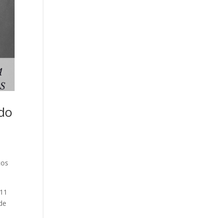
ado
cos
 11
 de