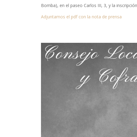
Bomba), en el paseo Carlos III, 3, y la inscripc
Adjuntamos el pdf con la nota de prensa