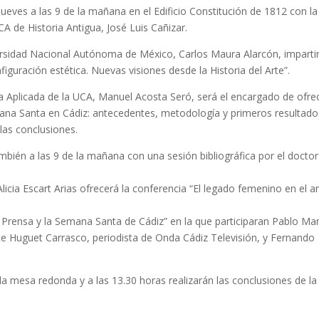
 jueves a las 9 de la mañana en el Edificio Constitución de 1812 con la
CA de Historia Antigua, José Luis Cañizar.
ersidad Nacional Autónoma de México, Carlos Maura Alarcón, impartir
guración estética. Nuevas visiones desde la Historia del Arte”.
a Aplicada de la UCA, Manuel Acosta Seró, será el encargado de ofre
ana Santa en Cádiz: antecedentes, metodología y primeros resultado
 las conclusiones.
ambién a las 9 de la mañana con una sesión bibliográfica por el docto
icia Escart Arias ofrecerá la conferencia “El legado femenino en el a
 Prensa y la Semana Santa de Cádiz” en la que participaran Pablo Ma
yte Huguet Carrasco, periodista de Onda Cádiz Televisión, y Fernando
la mesa redonda y a las 13.30 horas realizarán las conclusiones de la